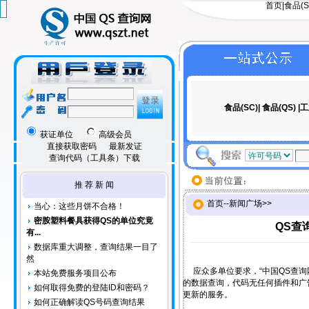
首页
|
食品(S
食品(SC)|
食品(QS)
|
工
获证单位
高级会员
直接获取密码
最新发证
查询代码（工具条）下载
推 荐 新 闻
首页
--
新闻广场
>>
当心：这些月饼不合格！
密胺塑料餐具获得QS的单位究竟
QS查
有...
数据库重大调整，查询结果一目了
然
应众多单位要求，“中国QS查询
本站免费服务项目公布
的数据查询，代码无任何插件和广
如何取得免费的登陆ID和密码？
更新的服务。
如何正确解读QS号码查询结果