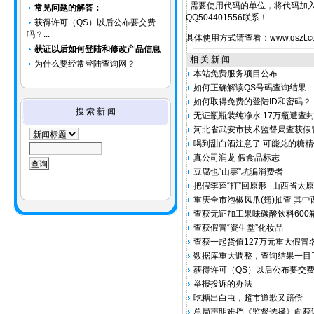
需要使用代码的单位，将代码加入
常见问题的解答：
QQ504401556联系！
获得许可（QS）以后公布要交费
吗？...
具体使用方式请查看：www.qszt.com/
获证以后如何登陆和修改产品信息
相 关 新 闻
为什么要经常登陆查询网？
本站免费服务项目公布
如何正确解读QS号码查询结果
如何取得免费的登陆ID和密码？
搜 索 新 闻
无证瓶瓶装纯净水 17万瓶遭查
河北省武安市技术监督局查获假冒
喝到甜白酒注意了 可能兑的糖精
真公司润龙 假食品标志
豆腐也“山寨”坑骗消费者
把假李逵“打”回原形--山西省
重庆全市泡椒凤爪(翅)抽查 其
查获无证加工果味碳酸饮料600
查获假冒“资生堂”化妆品
查获一起货值127万元重大假冒
数据库重大调整，查询结果一目
获得许可（QS）以后公布要交
举报投诉的办法
吃糖出白虫，超市道歉又赔偿
总局声明难挡《监督选择》向获